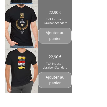
T-
Prix
22,90 €
Shirt
Personnalisable
Élu
TVA Incluse
|
Meilleur
Livraison Standard
"Poste"
2024
coton
180g
Ajouter au
panier
T-
Prix
22,90 €
Shirt
"Keep
Your
TVA Incluse
|
Life
Livraison Standard
In
Harmony"
Pianiste
Musicien
Ajouter au
panier