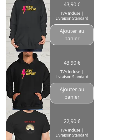
Sweat-
Prix
43,90 €
shirt
Femme
à
TVA Incluse
|
Capuche
Livraison Standard
"Créative
Compulsive"
Artiste
Ajouter au
panier
Sweatshirt
Prix
43,90 €
Homme
à
capuche
TVA Incluse
|
"Créatif
Livraison Standard
Compulsif"
Artiste
Créateur
Ajouter au
panier
T-
Prix
22,90 €
Shirt
«Push
In
TVA Incluse
|
The
Livraison Standard
Red
Zone»