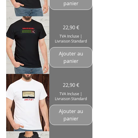
panier
T-
Prix
22,90 €
Shirt
Vumètre
"Push
TVA Incluse
|
In
Livraison Standard
The
Red
Zone"
Vumeter
Ajouter au
Music
Artist
panier
Coton
180g
T-
Prix
22,90 €
Shirt
"Live
It
TVA Incluse
|
Up"
Livraison Standard
Vumètres
Vumeter
Coton
180g
Ajouter au
panier