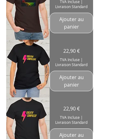
TVA Incluse
|
Please"
Livraison Standard
Bassiste
Bass
Player
musicien
Ajouter au
Coton
180g
panier
T-
Prix
22,90 €
Shirt
Femme
"Créative
TVA Incluse
|
Compulsive"
Livraison Standard
Créatrice
Créator
Coton
180g
Ajouter au
panier
T-
Prix
22,90 €
Shirt
Homme
"Créatif
TVA Incluse
|
Compulsif"
Livraison Standard
Créateur
Creator
Coton
180g
Ajouter au