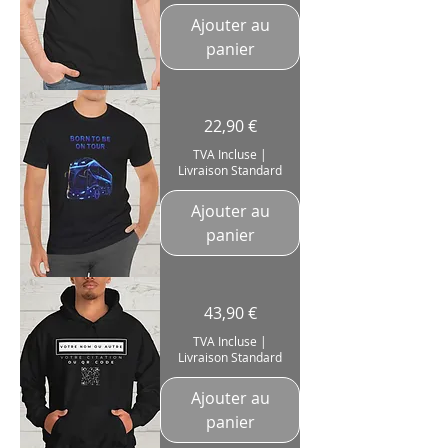
Technicien
Live
Ajouter au
Music
Artist
panier
Coton
180g
T-
Prix
22,90 €
Shirt
"Born
To
TVA Incluse
|
Be
Livraison Standard
On
Tour"
artistes
techniciens
Ajouter au
tournées
spectacles
panier
Sweat
Prix
43,90 €
Shirt
"QR
Code
TVA Incluse
|
Personnalisable"
Livraison Standard
Ajouter au
panier