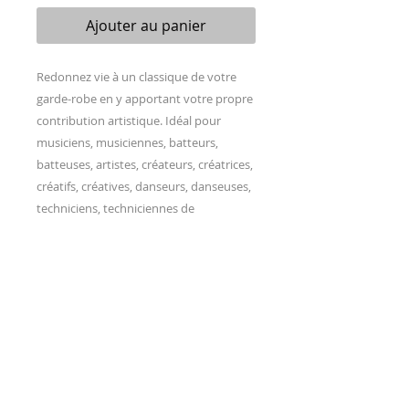
Ajouter au panier
Redonnez vie à un classique de votre 
garde-robe en y apportant votre propre 
contribution artistique. Idéal pour 
musiciens, musiciennes, batteurs, 
batteuses, artistes, créateurs, créatrices, 
créatifs, créatives, danseurs, danseuses, 
techniciens, techniciennes de 
spectacles…  Ce sweat à capuche au 
design unisexe présente des coutures 
latérales qui permettent au vêtement 
de conserver sa forme sur le long terme. 
Avec une poche kangourou spacieuse 
pour une plus grande praticité au 
quotidien, une coupe confortable à la 
taille et plusieurs couleurs au choix, ces 
sweats à capuche offrent une 