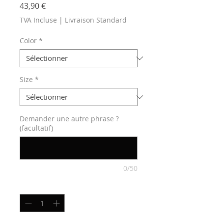
Prix
43,90 €
TVA Incluse
|
Livraison Standard
Color
*
Size
*
Demander une autre phrase ?
(facultatif)
0/50
Quantité
*