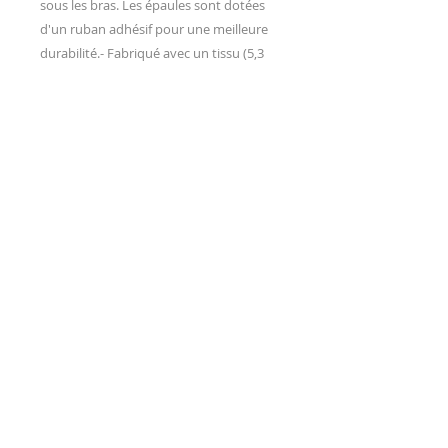
sous les bras. Les épaules sont dotées 
d'un ruban adhésif pour une meilleure 
durabilité.- Fabriqué avec un tissu (5,3 
oz/yd² (180 g/m²) composé à 100 % de 
coton pour un confort durable et très 
résistant tout au long de l'année. - La 
coupe classique assure un port 
confortable et décontracté, tandis que 
l'encolure ras du cou ajoute un look 
soigné et intemporel qui peut se fondre 
dans n'importe quelle occasion, 
décontractée ou semi-décontractée.- 
L’étiquette détachable garantit une 
expérience sans égratignure, sans 
irritation ni inconfort.- Fabriqué à partir 
de 100 % de coton américain cultivé et 
récolté de manière éthique. Gildan est 
également fier d'être membre du 
protocole US Cotton Trust, qui garantit 