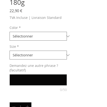
180g
Prix
22,90 €
TVA Incluse
|
Livraison Standard
Color
*
Size
*
Demandez une autre phrase ?
(facultatif)
0/50
Quantité
*