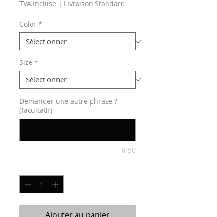
TVA Incluse
|
Livraison Standard
Color
*
Size
*
Demander une autre phrase ?
(facultatif)
0/50
Quantité
*
Ajouter au panier