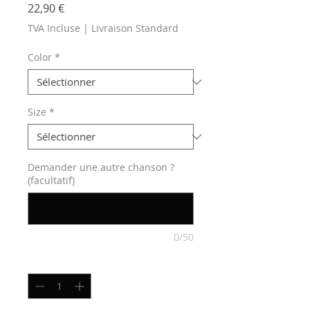
Prix
22,90 €
TVA Incluse
|
Livraison Standard
Color
*
Size
*
Demander une autre chanson ?
(facultatif)
0/50
Quantité
*