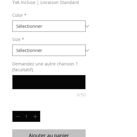
TVA Incluse
|
Livraison Standard
Color
*
Size
*
Demandez une autre chanson ?
(facultatif)
0/50
Quantité
*
Ajouter au panier