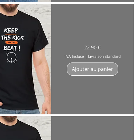
erçu rapide
T-
Prix
22,90 €
Shirt
Unisex
"Keep
TVA Incluse
|
Livraison Standard
The
Kick
On
Ajouter au panier
The
Beat"
Drummer
Artist
Coton
180g
erçu rapide