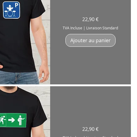
T-
Prix
22,90 €
Shirt
"Drummer
Park
TVA Incluse
|
Livraison Standard
Only"
pour
batteur
Ajouter au panier
Drummer
Coton
180g
erçu rapide
T-
Prix
22,90 €
Shirt
«Issue
De