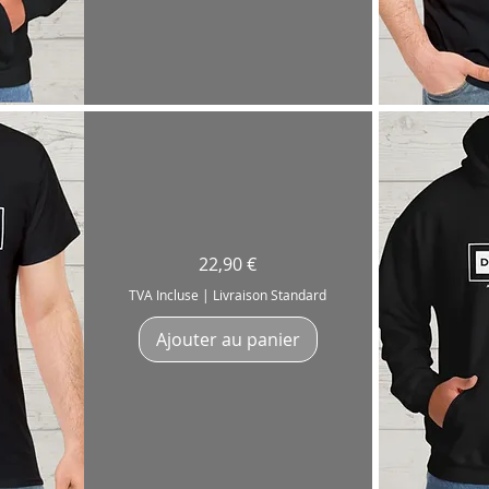
Ap
T-
Prix
22,90 €
Shirt
"Drumming
&
TVA Incluse
|
Livraison Standard
Nothing
Else"
Batteur
Ajouter au panier
Drummer
Coton
180g