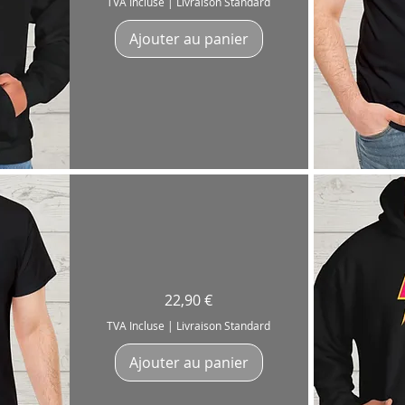
TVA Incluse
|
Livraison Standard
cadeau
pour
Batteur,
Ajouter au panier
Drummer
Unisex
à
capuche
Ap
T-
Prix
22,90 €
Shirt
"Issue
De
TVA Incluse
|
Livraison Standard
Secours"
Batteur
Drummer
Ajouter au panier
Coton
180g