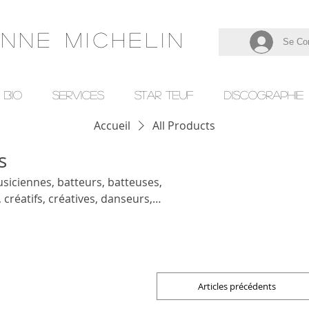
enne Michelin
Se Co
Bio
SERVICES
Star Teuf
Discographie
Accueil
All Products
s
siciennes, batteurs, batteuses,
 créatifs, créatives, danseurs,
ingénieurs du son, ingénieurs
tacle vivant.
Articles précédents