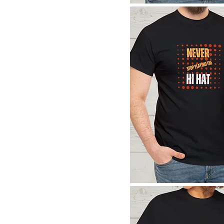
Sand
Sky Blue
Aperçu rapide
Sport Grey
True Royal
White
White
Aperçu rapide