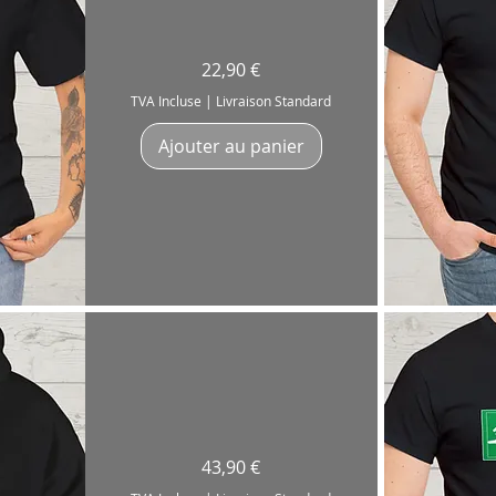
T-
Prix
22,90 €
Shirt
Batteuse
Batteur
TVA Incluse
|
Livraison Standard
«Peace,
Love
&
Ajouter au panier
Groove»
Drummer
Artiste
Ap
Sweatshirt
Prix
43,90 €
"Issue
de
Secour"