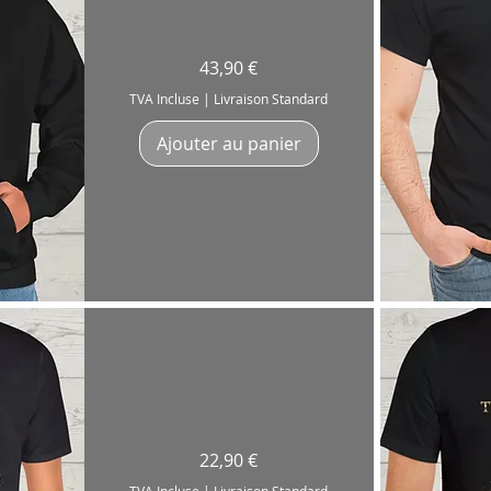
Sweatshirt
Prix
43,90 €
"Keep
The
Kick"
TVA Incluse
|
Livraison Standard
Drummer
Artist
Ajouter au panier
Ap
T-
Prix
22,90 €
Shirt
"Peace,
Love