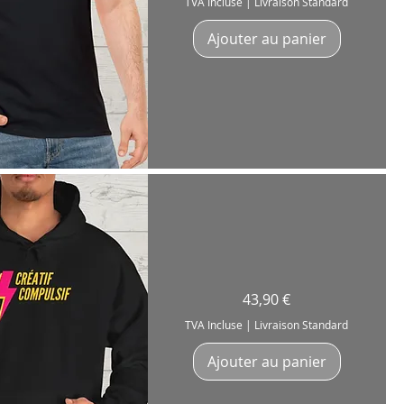
TVA Incluse
|
Livraison Standard
Secours»
Guitarist
Artist
Ajouter au panier
Coton
180g
erçu rapide
Sweatshirt
Prix
43,90 €
Homme
à
capuche
TVA Incluse
|
Livraison Standard
"Créatif
Compulsif"
Artiste
Ajouter au panier
Créateur