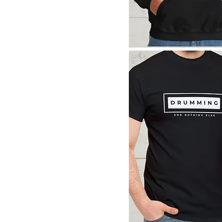
Kiwi
Light Blue
Light Pink
Maroon
Maroon
Aperçu rapide
Military Green
Navy
Navy
Orange
Oxford Navy
Pink
Purple
Purple
Red
Royal