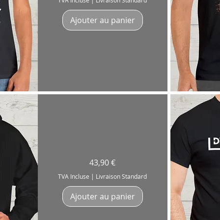
TVA Incluse
|
Livraison Standard
and
Groove"
pour
Ajouter au panier
Batteur,
Batteuse,
Drummer,
DJ
Ap
Sweatshirt
Prix
43,90 €
"Drumming
Addict"
Batteur
TVA Incluse
|
Livraison Standard
Drummer
Coton
271g
Ajouter au panier