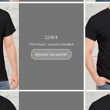
Ap
T-
Prix
22,90 €
Shirt
"Never
Stop
TVA Incluse
|
Livraison Standard
Playing
Hi
Hat"
Ajouter au panier
pour
batteur
Drummer
Coton
180g
Ap