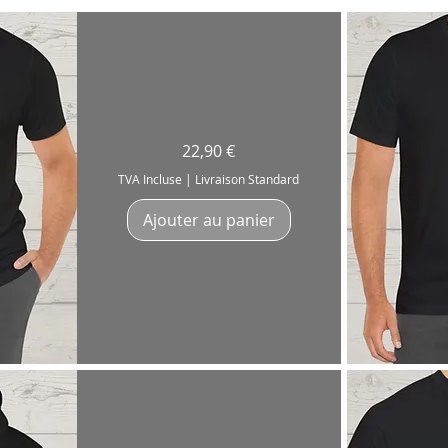
T-
Prix
22,90 €
Shirt
"Funky
Buddha"
TVA Incluse
|
Livraison Standard
Batteur
Batteuse
Drummer
Ajouter au panier
Ap