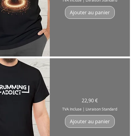
TVA Incluse
|
Livraison Standard
My
Desk"
pour
Ajouter au panier
batteur,
batteuse,
drummer
erçu rapide
T-
Prix
22,90 €
Shirt
"Drumming
Addict"
TVA Incluse
|
Livraison Standard
Batteur
Drummer
Coton
Ajouter au panier
180g